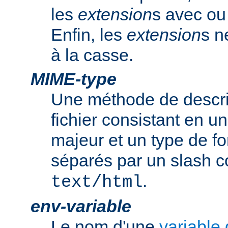
les
extension
s avec ou 
Enfin, les
extension
s n
à la casse.
MIME-type
Une méthode de descrip
fichier consistant en u
majeur et un type de f
séparés par un slash
.
text/html
env-variable
Le nom d'une
variable