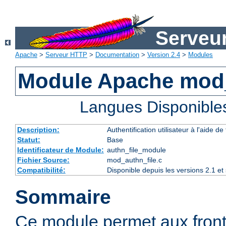
Serveu
Apache
>
Serveur HTTP
>
Documentation
>
Version 2.4
>
Modules
Module Apache mod_
Langues Disponible
Description:
Authentification utilisateur à l'aide de 
Statut:
Base
Identificateur de Module:
authn_file_module
Fichier Source:
mod_authn_file.c
Compatibilité:
Disponible depuis les versions 2.1 e
Sommaire
Ce module permet aux fron