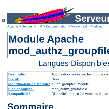
Serveu
Apache
>
Serveur HTTP
>
Documentation
>
Version 2.4
>
Modules
Module Apache
mod_authz_groupfil
Langues Disponible
Description:
Autorisation basée sur les groupes à l
Statut:
Base
Identificateur de Module:
authz_groupfile_module
Fichier Source:
mod_authz_groupfile.c
Compatibilité:
Disponible depuis les versions 2.1 e
Sommaire